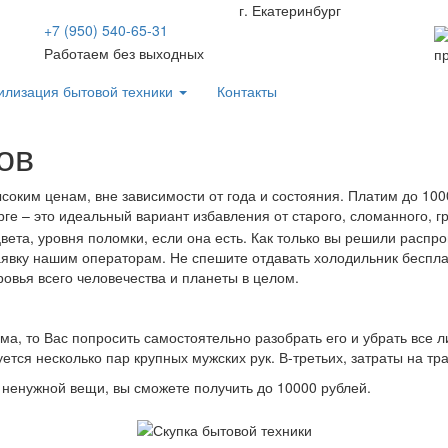
г. Екатеринбург
+7 (950) 540-65-31
Работаем без выходных
п
илизация бытовой техники
Контакты
ов
соким ценам, вне зависимости от года и состояния. Платим до 100
рге – это идеальный вариант избавления от старого, сломанного,
ета, уровня поломки, если она есть. Как только вы решили распр
аявку нашим операторам. Не спешите отдавать холодильник беспла
ровья всего человечества и планеты в целом.
ма, то Вас попросить самостоятельно разобрать его и убрать все л
тся несколько пар крупных мужских рук. В-третьих, затраты на тр
 ненужной вещи, вы сможете получить до 10000 рублей.